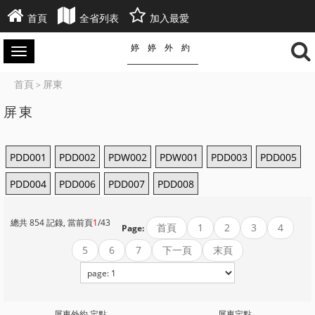
首頁
全省列表
加入最愛
婷婷外約
首頁
屏東
>
屏東
PDD001
PDD002
PDW002
PDW001
PDD003
PDD005
PDD004
PDD006
PDD007
PDD008
總共 854 記錄, 當前頁
1
/43
首頁
1
2
3
4
Page:
5
6
7
下一頁
末頁
屏東外約 定點
屏東定點