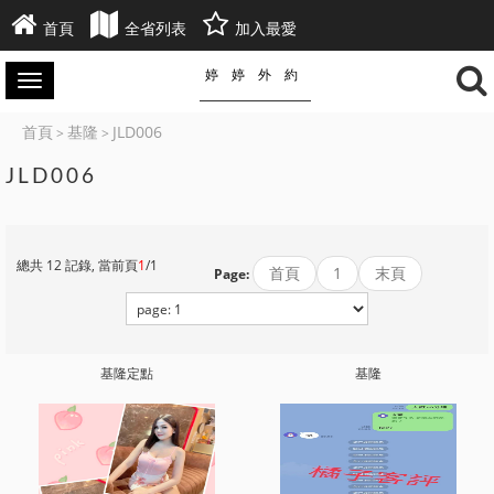
首頁
全省列表
加入最愛
婷婷外約
首頁
基隆
JLD006
>
>
JLD006
總共 12 記錄, 當前頁
1
/1
首頁
1
末頁
Page:
基隆定點
基隆