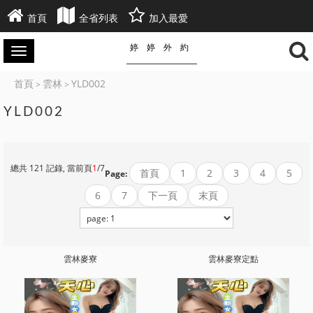
首頁
全省列表
加入最愛
婷婷外約
首頁
雲林
YLD002
>
>
YLD002
總共 121 記錄, 當前頁
1
/7
首頁
1
2
3
4
5
Page:
6
7
下一頁
末頁
雲林麥寮
雲林麥寮定點